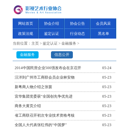
网站首页
协会介绍
协会公告
会员风采
政策法规
鉴定认证
行业动态
黑名单
当前位置：
主页
>
鉴定认证
>
金融服务
>
金融服务
信息公开
2014中国民营企业500强发布会在京召开
05-24
汪洋到广州市工商联会员企业林安物
05-23
新粤商人物介绍之张茵
05-23
宜华集团党委获“全国创先争优先进
05-23
商务大黄页介绍
05-23
省工商联召开初次专业技术资格考核
05-23
全国人大代表张红伟的“中国梦”
05-23