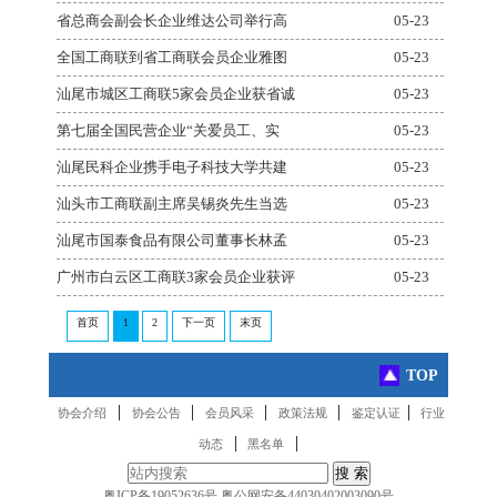
省总商会副会长企业维达公司举行高
05-23
全国工商联到省工商联会员企业雅图
05-23
汕尾市城区工商联5家会员企业获省诚
05-23
第七届全国民营企业“关爱员工、实
05-23
汕尾民科企业携手电子科技大学共建
05-23
汕头市工商联副主席吴锡炎先生当选
05-23
汕尾市国泰食品有限公司董事长林孟
05-23
广州市白云区工商联3家会员企业获评
05-23
首页
1
2
下一页
末页
TOP
|
|
|
|
|
协会介绍
协会公告
会员风采
政策法规
鉴定认证
行业
|
|
动态
黑名单
粤ICP备19052636号
粤公网安备44030402003090号