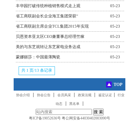
丰华园打破传统种植销售模式走上观
05-23
省工商联副会长企业海王集团荣获“
05-23
省工商联副主席企业TCL集团2015年实现
05-23
贝恩资本亚太区CEO兼董事总经理竺稼
05-23
美的与东芝就转让东芝家电业务达成
05-23
蒙娜丽莎：中国最薄陶瓷
05-23
共 1 页/13 条记录
TOP
|
|
|
|
|
协会介绍
协会公告
会员风采
政策法规
鉴定认证
行业
|
|
动态
黑名单
粤ICP备19052636号
粤公网安备44030402003090号