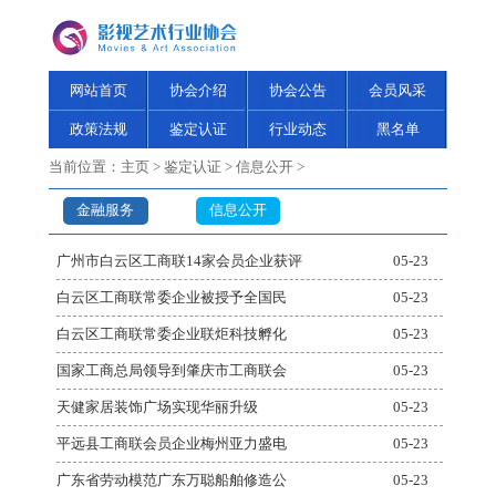
网站首页
协会介绍
协会公告
会员风采
政策法规
鉴定认证
行业动态
黑名单
当前位置：
主页
>
鉴定认证
>
信息公开
>
金融服务
信息公开
广州市白云区工商联14家会员企业获评
05-23
白云区工商联常委企业被授予全国民
05-23
白云区工商联常委企业联炬科技孵化
05-23
国家工商总局领导到肇庆市工商联会
05-23
天健家居装饰广场实现华丽升级
05-23
平远县工商联会员企业梅州亚力盛电
05-23
广东省劳动模范广东万聪船舶修造公
05-23