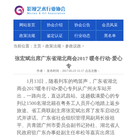
网站首页
协会介绍
协会公告
会员风采
政策法规
鉴定认证
行业动态
黑名单
当前位置：
主页
>
政策法规
>
参政议政
>
张宏斌出席广东省湖北商会2017 暖冬行动·爱心
专
作者： 发布时间：2017-05-23 15:17 点击次数：
1
月
13
日，随着列车的鸣笛声，广东省湖北
商会
2017
暖冬行动
•
爱心专列从广州火车站开
出，一路向北，直达武昌站。这趟载满爱心的专
列让
1500
名湖北籍在粤务工人员开心地踏上返乡
旅途。省工商联副主席张宏斌出席了发车启动仪
式并讲话。广东省社会组织管理局副局长徐祖
平、共青团广州市委员会副书记孙柱、湖北省人
民政府驻广东办事处副主任牟松等嘉宾出席活