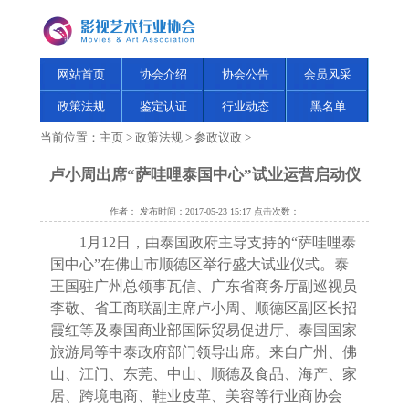
网站首页
协会介绍
协会公告
会员风采
政策法规
鉴定认证
行业动态
黑名单
当前位置：
主页
>
政策法规
>
参政议政
>
卢小周出席“萨哇哩泰国中心”试业运营启动仪
作者： 发布时间：2017-05-23 15:17 点击次数：
1
月
12
日，由泰国政府主导支持的
“
萨哇哩泰
国中心
”
在佛山市顺德区举行盛大试业仪式。泰
王国驻广州总领事瓦信、广东省商务厅副巡视员
李敬、省工商联副主席卢小周、顺德区副区长招
霞红等及泰国商业部国际贸易促进厅、泰国国家
旅游局等中泰政府部门领导出席。来自广州、佛
山、江门、东莞、中山、顺德及食品、海产、家
居、跨境电商、鞋业皮革、美容等行业商协会