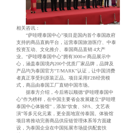
相关咨讯：
“
萨哇哩泰国中心
”
项目是国内首个泰国政府
支持的商品直购平台，运营泰国旅游医疗、中泰
投资互动、文化推介、泰国商品直销
4
大产
业。
“
萨哇哩泰国中心
”
拥有
3000
㎡商品展示中
心，涵盖泰国境内
200
个优质厂家品牌，品牌及
产品均为泰国官方
“T/MARK”
认证，让中国消费
者真正享受到原装正品。项目采用
F2B
经营模
式，商品由泰国工厂直销中国市场。
据泰方介绍，今后将以顺德
“
萨哇哩泰国中
心
”
作为榜样，在中国主要省会发展建立
“
萨哇哩
泰国中心体验馆
”
，添加
“
饮食、
SPA
、文艺表
演
”
等多元化元素，更全面地宣传泰国。体验馆
项目将推动完善商品供应链管理体系等方面建
设，为泰国企业在中国拓展市场提供配套扶