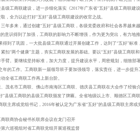
县级工商联建设，进一步细化落实《2017年广东省“五好”县级工商联
取，全力以赴打好“五好”县级工商联建设的收官之战。
，三年多来，通过创建“五好”县级工商联，各级党委政府和社会各界越来
康”的意识得到了加强，工商联的影响力不断增强，作为更为突出，有力地
成果得到了巩固，一大批县级工商联通过开展创建工作，达到了“五好”标
紧扣“两个健康”主题，夯实工商联发展的基础。要以“五好”县级工商联
手臂。要继续坚持标准，加大力度，提升建设水平，周密规划，细致部署，做
局之年的工作。工商联新一届领导班子要加强领导，落实责任，进一步提升
推动全省工商联工作再上新台阶。
、茂名市工商联、佛山市南海区工商联、德庆县工商联在大会作了经验介绍
五好”县级工商联的县级工商联颁发了牌匾。全省地级以上市、顺德区工商
商联主席或党组书记，2016年被认定为广东省“五好”的县级工商联主席或
工商联商协会秘书长联席会议在龙门召开
委第六巡视组对省工商联党组开展巡视监督